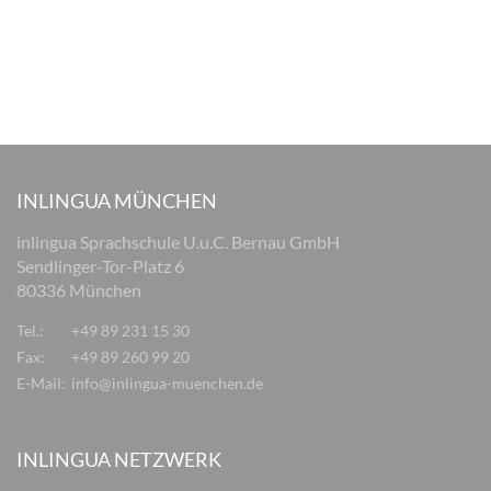
INLINGUA MÜNCHEN
inlingua Sprachschule U.u.C. Bernau GmbH
Sendlinger-Tor-Platz 6
80336 München
Tel.:
+49 89 231 15 30
Fax:
+49 89 260 99 20
E-Mail:
info@inlingua-muenchen.de
INLINGUA NETZWERK