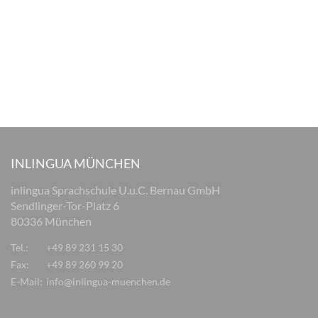
INLINGUA MÜNCHEN
inlingua Sprachschule U.u.C. Bernau GmbH
Sendlinger-Tor-Platz 6
80336 München
Tel.:
+49 89 231 15 30
Fax:
+49 89 260 99 20
E-Mail:
info@inlingua-muenchen.de