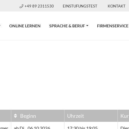
+49 89 2311530
EINSTUFUNGSTEST
KONTAKT
ONLINE LERNEN
SPRACHE & BERUF
FIRMENSERVICE
Beginn
Uhrzeit
Kur
hmer
ab
Di.
, 06.10.2026
17:30 bis 19:05
Die