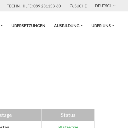
DEUTSCH
TECHN. HILFE: 089 231153-60
SUCHE
ÜBERSETZUNGEN
AUSBILDUNG
ÜBER UNS
stage
Status
nstag
Plätze frei