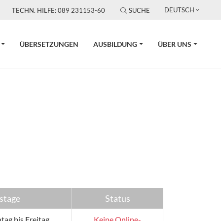
DEUTSCH
TECHN. HILFE: 089 231153-60
SUCHE
ÜBERSETZUNGEN
AUSBILDUNG
ÜBER UNS
stage
Status
ag bis Freitag
Keine Online-