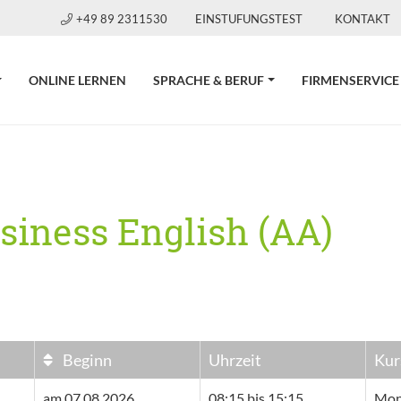
+49 89 2311530
EINSTUFUNGSTEST
KONTAKT
ONLINE LERNEN
SPRACHE & BERUF
FIRMENSERVICE
siness English (AA)
Beginn
Uhrzeit
Kur
am 07.08.2026
08:15 bis 15:15
Mont