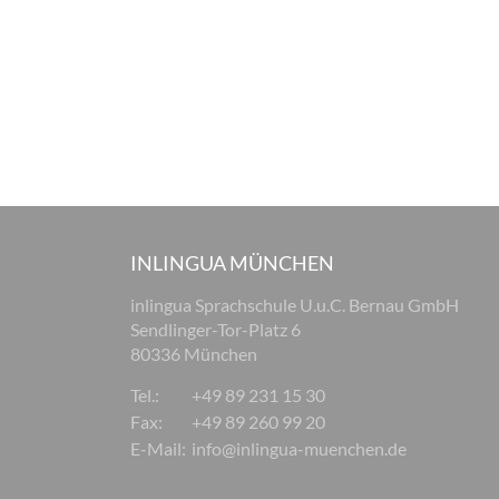
INLINGUA MÜNCHEN
inlingua Sprachschule U.u.C. Bernau GmbH
Sendlinger-Tor-Platz 6
80336 München
Tel.:
+49 89 231 15 30
Fax:
+49 89 260 99 20
E-Mail:
info@inlingua-muenchen.de