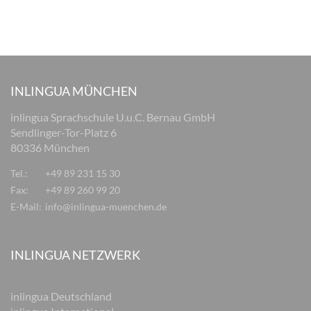
INLINGUA MÜNCHEN
inlingua Sprachschule U.u.C. Bernau GmbH
Sendlinger-Tor-Platz 6
80336 München
Tel.:
+49 89 231 15 30
Fax:
+49 89 260 99 20
E-Mail:
info@inlingua-muenchen.de
INLINGUA NETZWERK
inlingua Deutschland