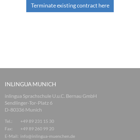
Terminate existing contract here
INLINGUA MUNICH
inlingua Sprachschule U.u.C. Bernau GmbH
Sendlinger-Tor-Platz 6
D-80336 Munich
Tel.:
+49 89 231 15 30
Fax:
+49 89 260 99 20
E-Mail:
info@inlingua-muenchen.de