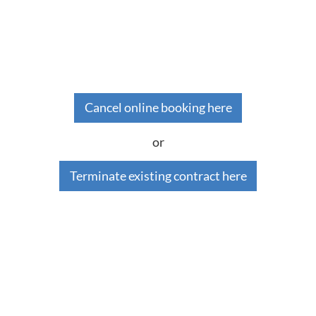
Cancel online booking here
or
Terminate existing contract here