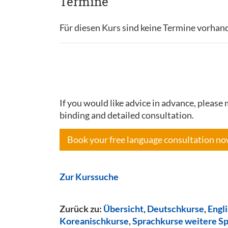
Termine
Für diesen Kurs sind keine Termine vorhan
If you would like advice in advance, pleas
binding and detailed consultation.
Book your free language consultation n
Zur Kurssuche
Zurück zu:
Übersicht
,
Deutschkurse
,
Engl
Koreanischkurse
,
Sprachkurse weitere S