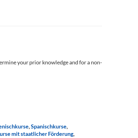
termine your prior knowledge and for a non-
ienischkurse
,
Spanischkurse
,
urse mit staatlicher Förderung
,