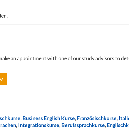
den.
e make an appointment with one of our study advisors to de
ow
ischkurse
,
Business English Kurse
,
Französischkurse
,
Ital
prachen
,
Integrationskurse
,
Berufssprachkurse
,
Englischk