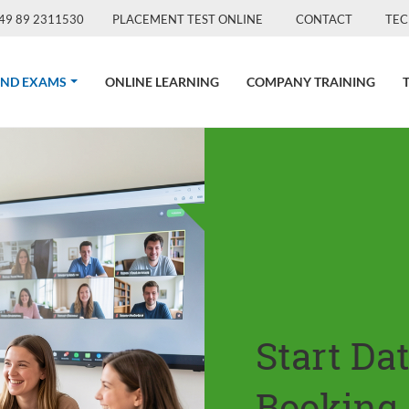
49 89 2311530
PLACEMENT TEST ONLINE
CONTACT
TEC
(CURRENT)
AND EXAMS
ONLINE LEARNING
COMPANY TRAINING
Start Da
Booking