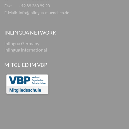
Fax:
+49 89 260 99 20
E-Mail:
info@inlingua-muenchen.de
INLINGUA NETWORK
inlingua Germany
inlingua international
MITGLIED IM VBP