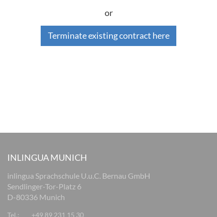
or
Terminate existing contract here
INLINGUA MUNICH
inlingua Sprachschule U.u.C. Bernau GmbH
Sendlinger-Tor-Platz 6
D-80336 Munich
Tel.:
+49 89 231 15 30