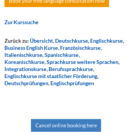
Book your free language consultation now
Zur Kurssuche
Zurück zu:
Übersicht
,
Deutschkurse
,
Englischkurse
,
Business English Kurse
,
Französischkurse
,
Italienischkurse
,
Spanischkurse
,
Koreanischkurse
,
Sprachkurse weitere Sprachen
,
Integrationskurse
,
Berufssprachkurse
,
Englischkurse mit staatlicher Förderung
,
Deutschprüfungen
,
Englischprüfungen
Cancel online booking here