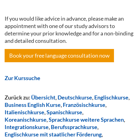
If you would like advice in advance, please make an
appointment with one of our study advisors to
determine your prior knowledge and for a non-binding
and detailed consultation.
Book your free language consultation now
Zur Kurssuche
Zurück zu:
Übersicht
,
Deutschkurse
,
Englischkurse
,
Business English Kurse
,
Französischkurse
,
Italienischkurse
,
Spanischkurse
,
Koreanischkurse
,
Sprachkurse weitere Sprachen
,
Integrationskurse
,
Berufssprachkurse
,
Englischkurse mit staatlicher Förderung
,