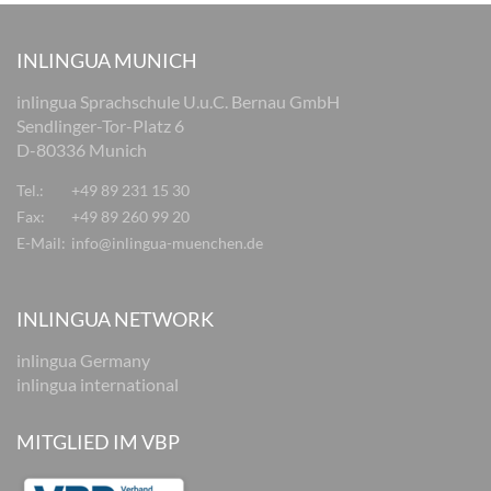
INLINGUA MUNICH
inlingua Sprachschule U.u.C. Bernau GmbH
Sendlinger-Tor-Platz 6
D-80336 Munich
Tel.:
+49 89 231 15 30
Fax:
+49 89 260 99 20
E-Mail:
info@inlingua-muenchen.de
INLINGUA NETWORK
inlingua Germany
inlingua international
MITGLIED IM VBP