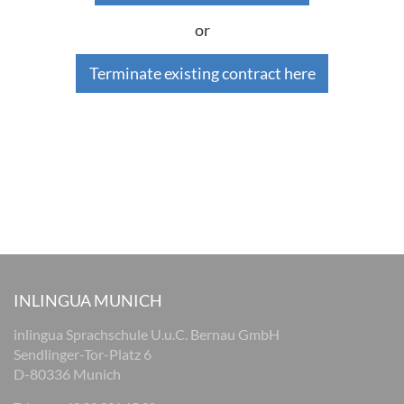
or
Terminate existing contract here
INLINGUA MUNICH
inlingua Sprachschule U.u.C. Bernau GmbH
Sendlinger-Tor-Platz 6
D-80336 Munich