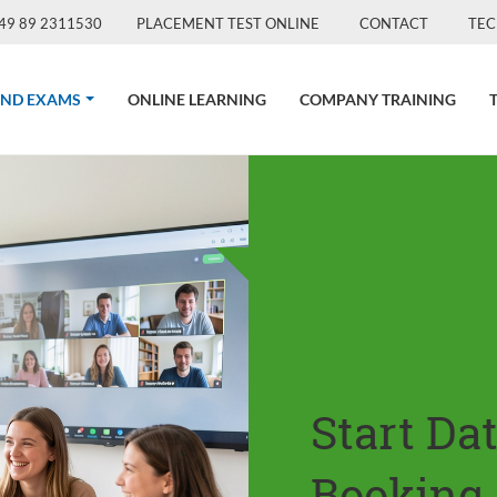
49 89 2311530
PLACEMENT TEST ONLINE
CONTACT
TEC
(CURRENT)
AND EXAMS
ONLINE LEARNING
COMPANY TRAINING
Start Da
Booking