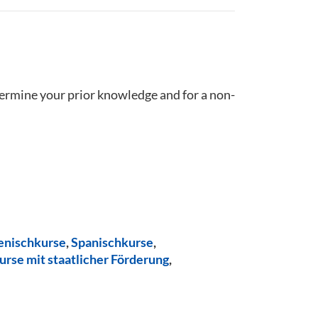
termine your prior knowledge and for a non-
ienischkurse
,
Spanischkurse
,
urse mit staatlicher Förderung
,