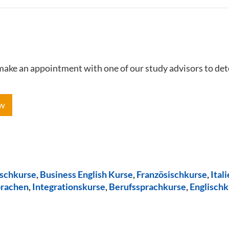
e make an appointment with one of our study advisors to de
ow
ischkurse
,
Business English Kurse
,
Französischkurse
,
Ital
prachen
,
Integrationskurse
,
Berufssprachkurse
,
Englischk