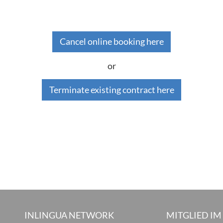
Cancel online booking here
or
Terminate existing contract here
INLINGUA NETWORK
MITGLIED IM