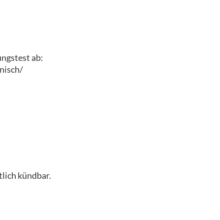
ungstest ab:
nisch/
lich kündbar.