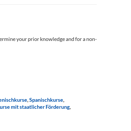
termine your prior knowledge and for a non-
ienischkurse
,
Spanischkurse
,
urse mit staatlicher Förderung
,