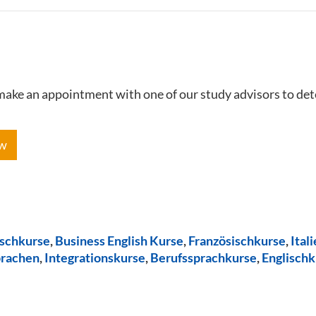
e make an appointment with one of our study advisors to de
ow
ischkurse
,
Business English Kurse
,
Französischkurse
,
Ital
prachen
,
Integrationskurse
,
Berufssprachkurse
,
Englischk