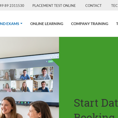
49 89 2311530
PLACEMENT TEST ONLINE
CONTACT
TEC
(CURRENT)
AND EXAMS
ONLINE LEARNING
COMPANY TRAINING
Start Da
Booking