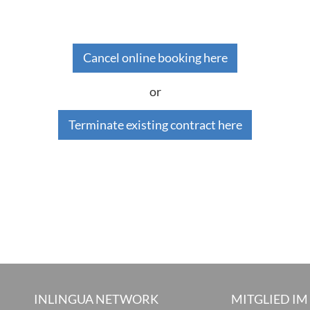
Cancel online booking here
or
Terminate existing contract here
INLINGUA NETWORK
MITGLIED IM