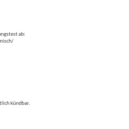
ungstest ab:
nisch/
lich kündbar.