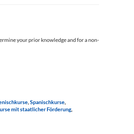
termine your prior knowledge and for a non-
ienischkurse
,
Spanischkurse
,
urse mit staatlicher Förderung
,