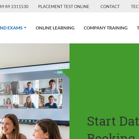
49 89 2311530
PLACEMENT TEST ONLINE
CONTACT
TEC
(CURRENT)
AND EXAMS
ONLINE LEARNING
COMPANY TRAINING
Start Da
Booking