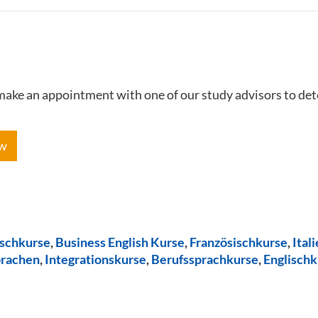
e make an appointment with one of our study advisors to de
ow
ischkurse
,
Business English Kurse
,
Französischkurse
,
Ital
prachen
,
Integrationskurse
,
Berufssprachkurse
,
Englischk