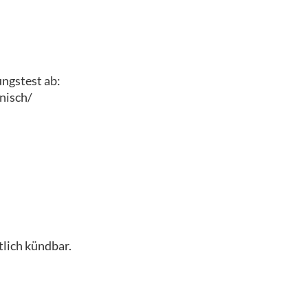
ungstest ab:
nisch/
lich kündbar.