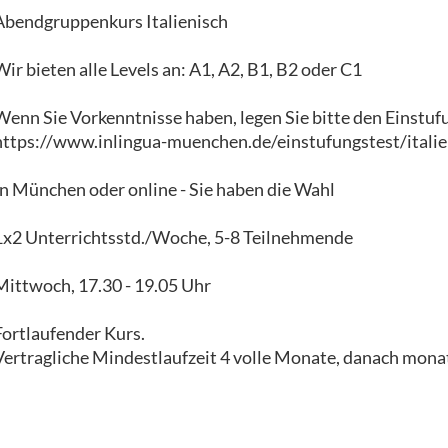
Abendgruppenkurs Italienisch
Wir bieten alle Levels an: A1, A2, B1, B2 oder C1
Wenn Sie Vorkenntnisse haben, legen Sie bitte den Einstuf
https://www.inlingua-muenchen.de/einstufungstest/italie
In München oder online - Sie haben die Wahl
1x2 Unterrichtsstd./Woche, 5-8 Teilnehmende
Mittwoch, 17.30 - 19.05 Uhr
Fortlaufender Kurs.
Vertragliche Mindestlaufzeit 4 volle Monate, danach monat