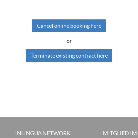
Cancel online booking here
or
Terminate existing contract here
INLINGUA NETWORK
MITGLIED IM