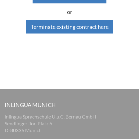
or
Terminate existing contract here
INLINGUA MUNICH
inlingua Sprachschule U.u.C. Bernau GmbH
Sendlinger-Tor-Platz 6
D-80336 Munich