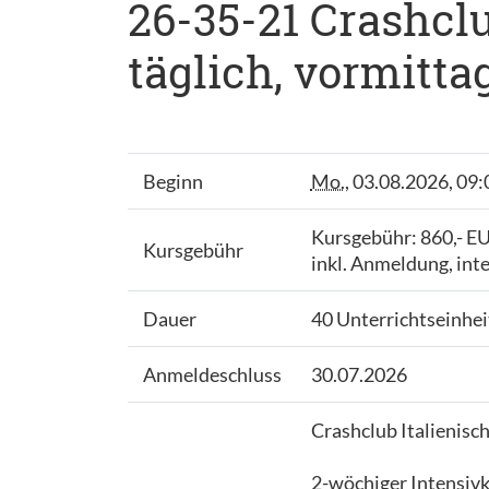
26-35-21 Crashclu
täglich, vormitta
Beginn
Mo.
, 03.08.2026, 09:
Kursgebühr: 860,- E
Kursgebühr
inkl. Anmeldung, int
Dauer
40 Unterrichtseinhe
Anmeldeschluss
30.07.2026
Crashclub Italienisc
2-wöchiger Intensivk