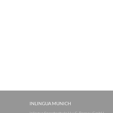
INLINGUA MUNICH
inlingua Sprachschule U.u.C. Bernau GmbH