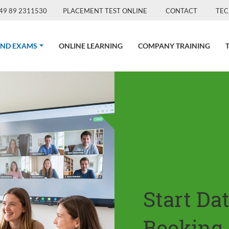
49 89 2311530
PLACEMENT TEST ONLINE
CONTACT
TEC
(CURRENT)
AND EXAMS
ONLINE LEARNING
COMPANY TRAINING
Start Da
Booking