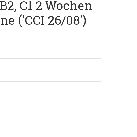
, B2, C1 2 Wochen
e ('CCI 26/08')