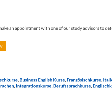
e make an appointment with one of our study advisors to de
ow
ischkurse
,
Business English Kurse
,
Französischkurse
,
Ital
prachen
,
Integrationskurse
,
Berufssprachkurse
,
Englischk