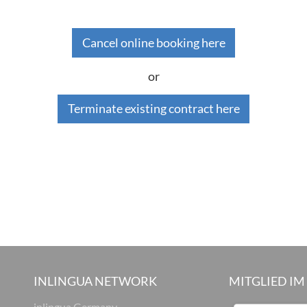
Cancel online booking here
or
Terminate existing contract here
INLINGUA NETWORK
MITGLIED IM
inlingua Germany