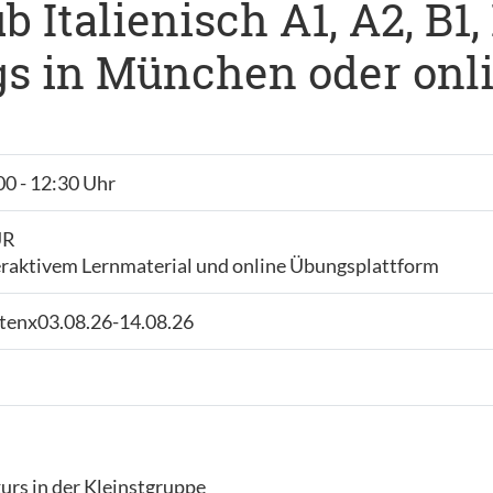
b Italienisch A1, A2, B1
gs in München oder onlin
00 - 12:30 Uhr
UR
eraktivem Lernmaterial und online Übungsplattform
itenx03.08.26-14.08.26
h
urs in der Kleinstgruppe