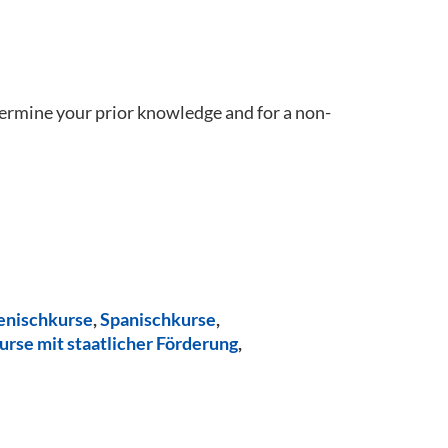
termine your prior knowledge and for a non-
ienischkurse
,
Spanischkurse
,
urse mit staatlicher Förderung
,