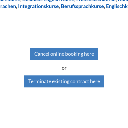
prachen
,
Integrationskurse
,
Berufssprachkurse
,
Englischk
Cancel online booking here
or
Terminate existing contract here