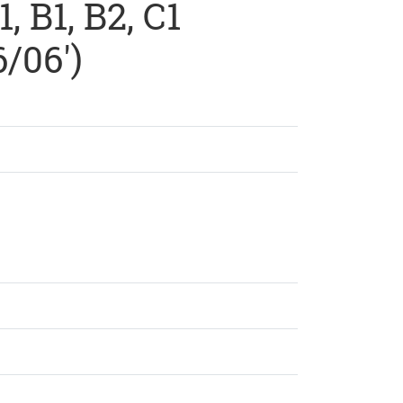
 B1, B2, C1
/06')