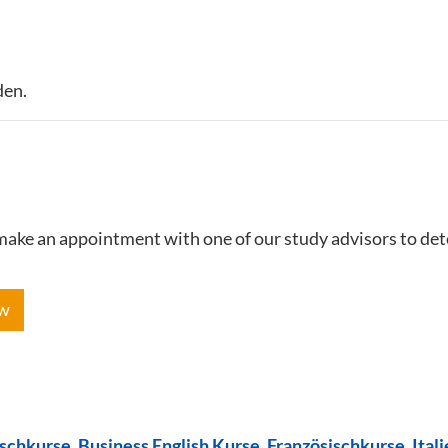
den.
e make an appointment with one of our study advisors to de
ow
ischkurse
,
Business English Kurse
,
Französischkurse
,
Ital