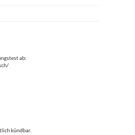
ungstest ab:
sch/
lich kündbar.