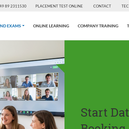
49 89 2311530
PLACEMENT TEST ONLINE
CONTACT
TEC
(CURRENT)
AND EXAMS
ONLINE LEARNING
COMPANY TRAINING
Start Da
Booking