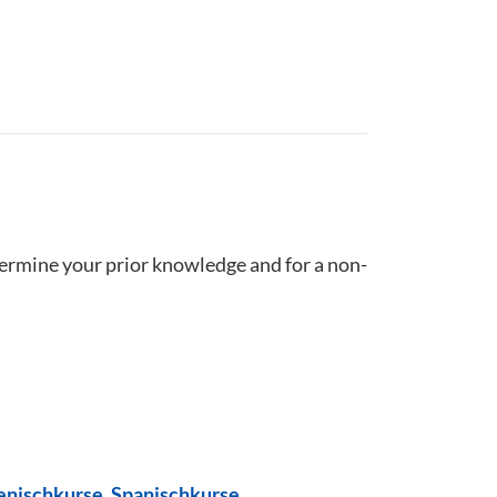
termine your prior knowledge and for a non-
ienischkurse
,
Spanischkurse
,