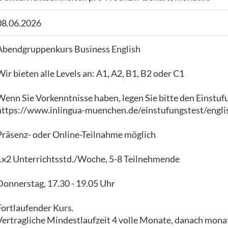
08.06.2026
Abendgruppenkurs Business English
Wir bieten alle Levels an: A1, A2, B1, B2 oder C1
Wenn Sie Vorkenntnisse haben, legen Sie bitte den Einstuf
https://www.inlingua-muenchen.de/einstufungstest/engli
Präsenz- oder Online-Teilnahme möglich
1x2 Unterrichtsstd./Woche, 5-8 Teilnehmende
Donnerstag, 17.30 - 19.05 Uhr
Fortlaufender Kurs.
Vertragliche Mindestlaufzeit 4 volle Monate, danach monat