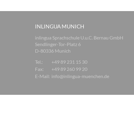
INLINGUA MUNICH
inlingua Sprachschule U.u.C. Bernau GmbH
Sendlinger-Tor-Platz 6
D-80336 Munich
Tel.:
+49 89 231 15 30
Fax:
+49 89 260 99 20
E-Mail:
info@inlingua-muenchen.de
© 2026 inlingua München
Legal notices
AGB
Privac