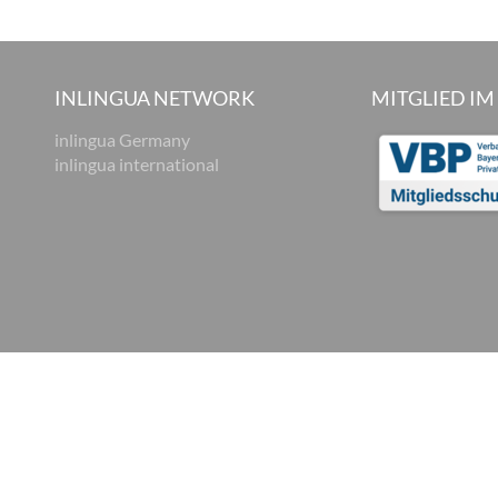
INLINGUA NETWORK
MITGLIED IM
inlingua Germany
inlingua international
y Policy
Privacy and Social Media
Cookie settings