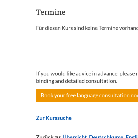
Termine
Für diesen Kurs sind keine Termine vorhan
If you would like advice in advance, pleas
binding and detailed consultation.
Book your free language consultation n
Zur Kurssuche
Zurück zu:
Übersicht
,
Deutschkurse
,
Engl