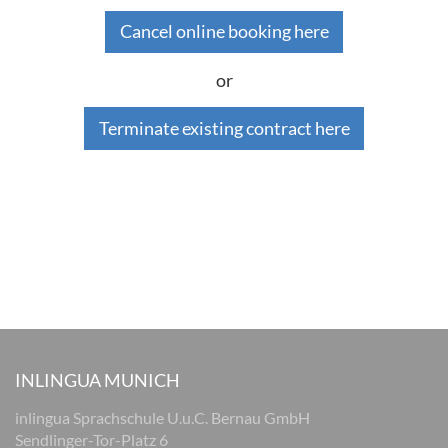
Cancel online booking here
or
Terminate existing contract here
INLINGUA MUNICH
inlingua Sprachschule U.u.C. Bernau GmbH
Sendlinger-Tor-Platz 6