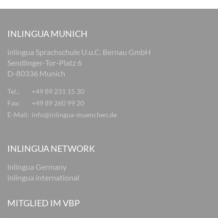
INLINGUA MUNICH
inlingua Sprachschule U.u.C. Bernau GmbH
Sendlinger-Tor-Platz 6
D-80336 Munich
Tel.:
+49 89 231 15 30
Fax:
+49 89 260 99 20
E-Mail:
info@inlingua-muenchen.de
INLINGUA NETWORK
inlingua Germany
inlingua international
MITGLIED IM VBP