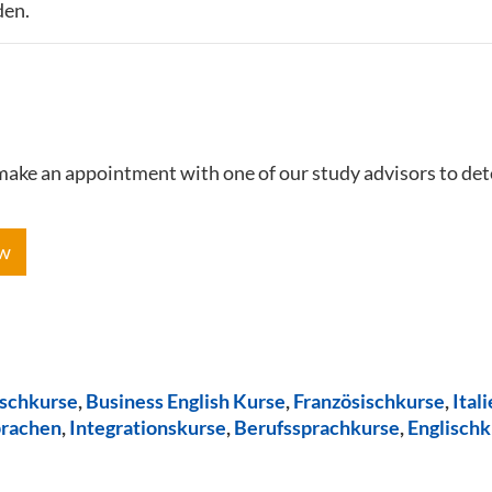
den.
e make an appointment with one of our study advisors to de
ow
ischkurse
,
Business English Kurse
,
Französischkurse
,
Ital
prachen
,
Integrationskurse
,
Berufssprachkurse
,
Englischk