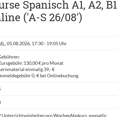
se Spanisch A1, A2, B1,
ine ('A-S 26/08')
Mi.
, 05.08.2026, 17:30 - 19:05 Uhr
Gebühren:
Kursgebühr:130,00 € pro Monat
Lernmaterial einmalig 39,- €
Anmeldegebühr 0,-€ bei Onlinebuchung
5
8
2 Unterrichtseinheiten pro WochexAbokurs, monatlic