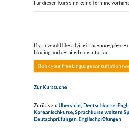
Für diesen Kurs sind keine Termine vorhan
If you would like advice in advance, pleas
binding and detailed consultation.
Book your free language consultation n
Zur Kurssuche
Zurück zu:
Übersicht
,
Deutschkurse
,
Engl
Koreanischkurse
,
Sprachkurse weitere S
Deutschprüfungen
,
Englischprüfungen