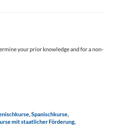
termine your prior knowledge and for a non-
ienischkurse
,
Spanischkurse
,
urse mit staatlicher Förderung
,