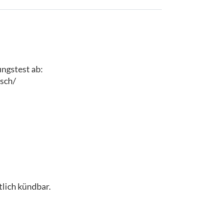
ungstest ab:
sch/
lich kündbar.