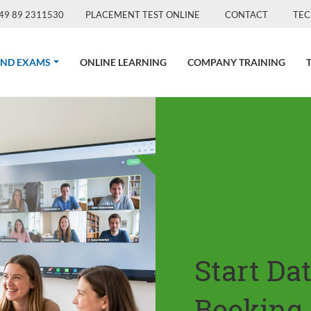
49 89 2311530
PLACEMENT TEST ONLINE
CONTACT
TEC
(CURRENT)
AND EXAMS
ONLINE LEARNING
COMPANY TRAINING
Start Da
Booking