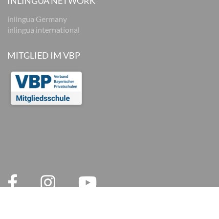
INLINGUA NETWORK
inlingua Germany
inlingua international
MITGLIED IM VBP
© 2026 inlingua München