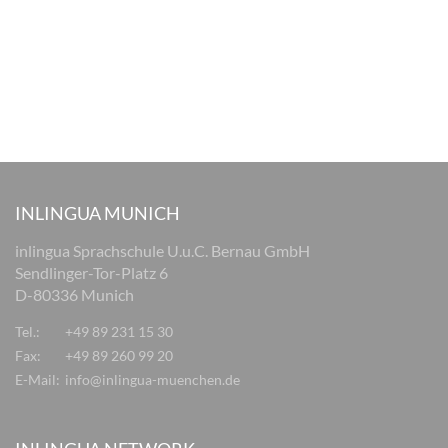
INLINGUA MUNICH
inlingua Sprachschule U.u.C. Bernau GmbH
Sendlinger-Tor-Platz 6
D-80336 Munich
Tel.:
+49 89 231 15 30
Fax:
+49 89 260 99 20
E-Mail:
info@inlingua-muenchen.de