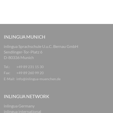
INLINGUA MUNICH
inlingua Sprachschule U.u.C. Bernau GmbH
Sendlinger-Tor-Platz 6
D-80336 Munich
Tel.:
+49 89 231 15 30
Fax:
+49 89 260 99 20
E-Mail:
info@inlingua-muenchen.de
INLINGUA NETWORK
inlingua Germany
inlingua international