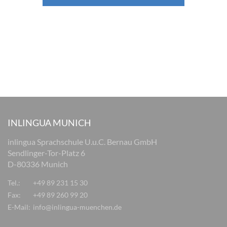
INLINGUA MUNICH
inlingua Sprachschule U.u.C. Bernau GmbH
Sendlinger-Tor-Platz 6
D-80336 Munich
Tel.:
+49 89 231 15 30
Fax:
+49 89 260 99 20
E-Mail:
info@inlingua-muenchen.de