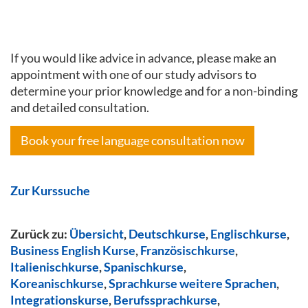
If you would like advice in advance, please make an
appointment with one of our study advisors to
determine your prior knowledge and for a non-binding
and detailed consultation.
Book your free language consultation now
Zur Kurssuche
Zurück zu:
Übersicht
,
Deutschkurse
,
Englischkurse
,
Business English Kurse
,
Französischkurse
,
Italienischkurse
,
Spanischkurse
,
Koreanischkurse
,
Sprachkurse weitere Sprachen
,
Integrationskurse
,
Berufssprachkurse
,