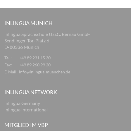
INLINGUA MUNICH
inlingua Sprachschule U.u.C. Bernau GmbH
Sendlinger-Tor-Platz 6
D-80336 Munich
Tel.:
+49 89 231 15 30
Fax:
+49 89 260 99 20
E-Mail:
info@inlingua-muenchen.de
INLINGUA NETWORK
inlingua Germany
inlingua international
MITGLIED IM VBP