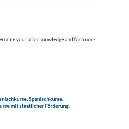
termine your prior knowledge and for a non-
ienischkurse
,
Spanischkurse
,
urse mit staatlicher Förderung
,