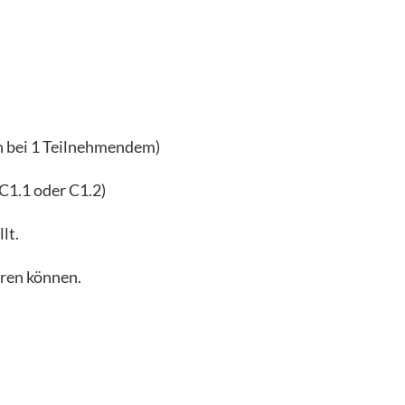
n bei 1 Teilnehmendem)
(C1.1 oder C1.2)
lt.
eren können.