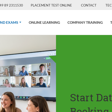
49 89 2311530
PLACEMENT TEST ONLINE
CONTACT
TEC
(CURRENT)
AND EXAMS
ONLINE LEARNING
COMPANY TRAINING
Start Da
Booking