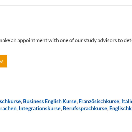
e make an appointment with one of our study advisors to de
ow
ischkurse
,
Business English Kurse
,
Französischkurse
,
Ital
prachen
,
Integrationskurse
,
Berufssprachkurse
,
Englischk