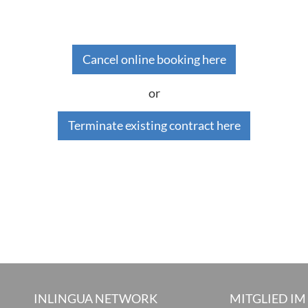
Cancel online booking here
or
Terminate existing contract here
INLINGUA NETWORK
MITGLIED IM