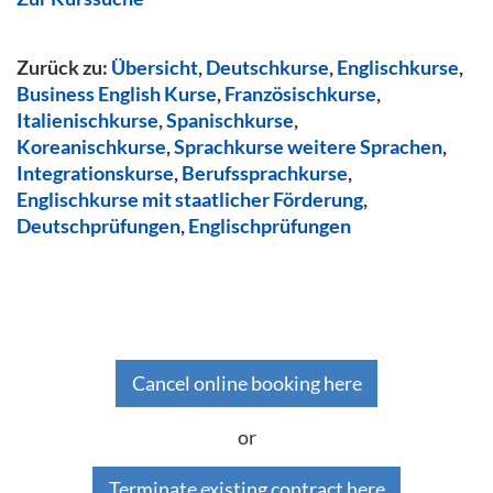
Zurück zu:
Übersicht
,
Deutschkurse
,
Englischkurse
,
Business English Kurse
,
Französischkurse
,
Italienischkurse
,
Spanischkurse
,
Koreanischkurse
,
Sprachkurse weitere Sprachen
,
Integrationskurse
,
Berufssprachkurse
,
Englischkurse mit staatlicher Förderung
,
Deutschprüfungen
,
Englischprüfungen
Cancel online booking here
or
Terminate existing contract here