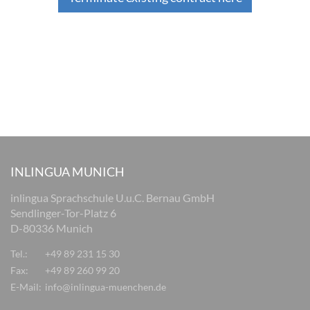
INLINGUA MUNICH
inlingua Sprachschule U.u.C. Bernau GmbH
Sendlinger-Tor-Platz 6
D-80336 Munich
Tel.:
+49 89 231 15 30
Fax:
+49 89 260 99 20
E-Mail:
info@inlingua-muenchen.de