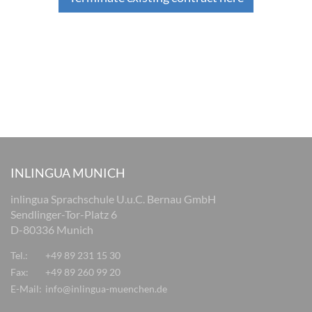
INLINGUA MUNICH
inlingua Sprachschule U.u.C. Bernau GmbH
Sendlinger-Tor-Platz 6
D-80336 Munich
Tel.:
+49 89 231 15 30
Fax:
+49 89 260 99 20
E-Mail:
info@inlingua-muenchen.de