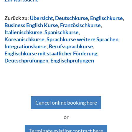
Zurück zu:
Übersicht
,
Deutschkurse
,
Englischkurse
,
Business English Kurse
,
Französischkurse
,
Italienischkurse
,
Spanischkurse
,
Koreanischkurse
,
Sprachkurse weitere Sprachen
,
Integrationskurse
,
Berufssprachkurse
,
Englischkurse mit staatlicher Förderung
,
Deutschprüfungen
,
Englischprüfungen
Cancel online booking here
or
Terminate existing contract here