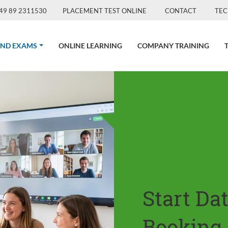
49 89 2311530
PLACEMENT TEST ONLINE
CONTACT
TEC
(CURRENT)
AND EXAMS
ONLINE LEARNING
COMPANY TRAINING
Start Da
Booking