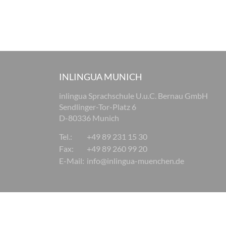
INLINGUA MUNICH
inlingua Sprachschule U.u.C. Bernau GmbH
Sendlinger-Tor-Platz 6
D-80336 Munich
Tel.:
+49 89 231 15 30
Fax:
+49 89 260 99 20
E-Mail:
info@inlingua-muenchen.de