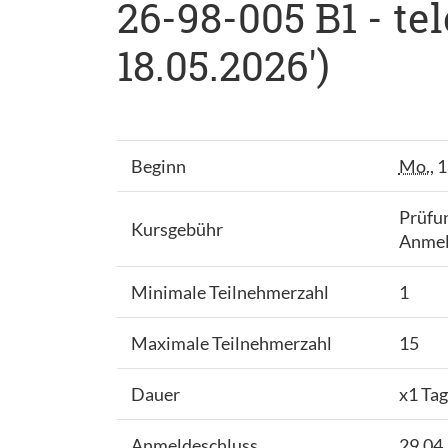
26-98-005 B1 - te
18.05.2026')
Beginn
Mo.
, 
Prüfu
Kursgebühr
Anmeld
Minimale Teilnehmerzahl
1
Maximale Teilnehmerzahl
15
Dauer
x1 Tag
Anmeldeschluss
29.04