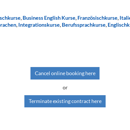
ischkurse
,
Business English Kurse
,
Französischkurse
,
Ital
prachen
,
Integrationskurse
,
Berufssprachkurse
,
Englischk
Cancel online booking here
or
Terminate existing contract here