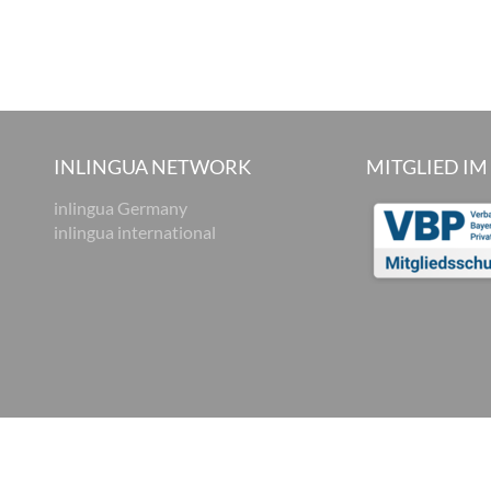
INLINGUA NETWORK
MITGLIED IM
inlingua Germany
inlingua international