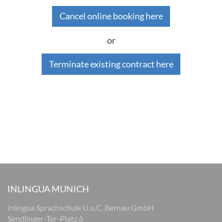
Cancel online booking here
or
Terminate existing contract here
INLINGUA MUNICH
inlingua Sprachschule U.u.C. Bernau GmbH
Sendlinger-Tor-Platz 6