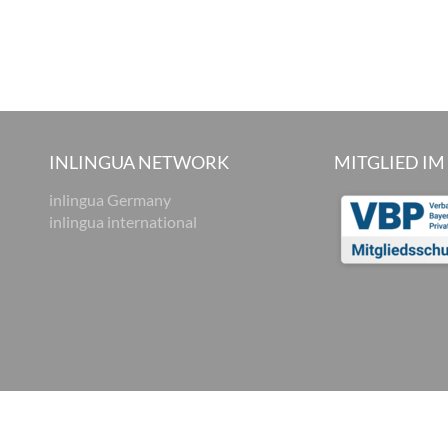
INLINGUA NETWORK
MITGLIED IM
inlingua Germany
inlingua international