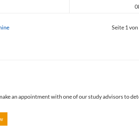
0
mine
Seite 1 von
e make an appointment with one of our study advisors to de
ow