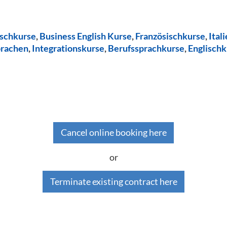
ischkurse
,
Business English Kurse
,
Französischkurse
,
Ital
prachen
,
Integrationskurse
,
Berufssprachkurse
,
Englischk
Cancel online booking here
or
Terminate existing contract here