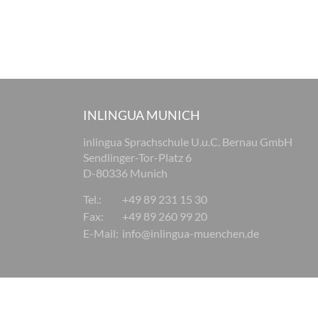
INLINGUA MUNICH
inlingua Sprachschule U.u.C. Bernau GmbH
Sendlinger-Tor-Platz 6
D-80336 Munich
Tel.:
+49 89 231 15 30
Fax:
+49 89 260 99 20
E-Mail:
info@inlingua-muenchen.de