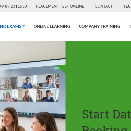
49 89 2311530
PLACEMENT TEST ONLINE
CONTACT
TEC
(CURRENT)
AND EXAMS
ONLINE LEARNING
COMPANY TRAINING
Start Da
Booking