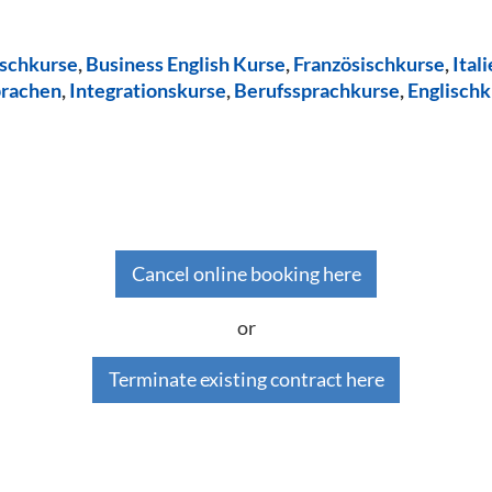
ischkurse
,
Business English Kurse
,
Französischkurse
,
Ital
prachen
,
Integrationskurse
,
Berufssprachkurse
,
Englischk
Cancel online booking here
or
Terminate existing contract here