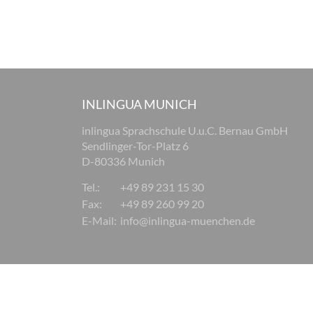
INLINGUA MUNICH
inlingua Sprachschule U.u.C. Bernau GmbH
Sendlinger-Tor-Platz 6
D-80336 Munich
Tel.:
+49 89 231 15 30
Fax:
+49 89 260 99 20
E-Mail:
info@inlingua-muenchen.de