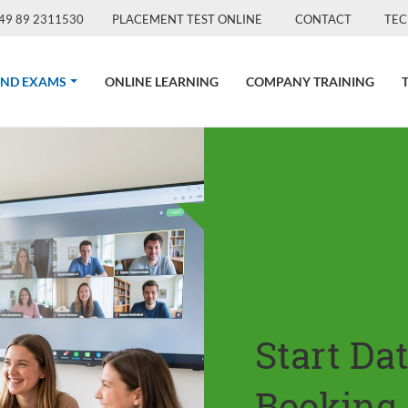
49 89 2311530
PLACEMENT TEST ONLINE
CONTACT
TEC
(CURRENT)
AND EXAMS
ONLINE LEARNING
COMPANY TRAINING
Start Da
Booking