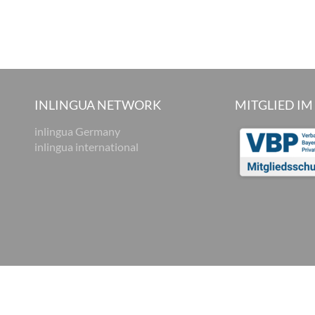
INLINGUA NETWORK
MITGLIED IM
inlingua Germany
inlingua international