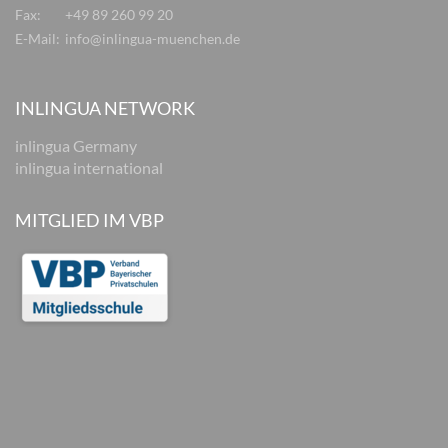
Fax:
+49 89 260 99 20
E-Mail:
info@inlingua-muenchen.de
INLINGUA NETWORK
inlingua Germany
inlingua international
MITGLIED IM VBP