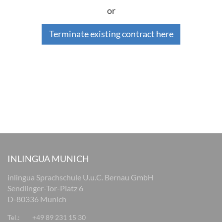
or
Terminate existing contract here
INLINGUA MUNICH
inlingua Sprachschule U.u.C. Bernau GmbH
Sendlinger-Tor-Platz 6
D-80336 Munich
Tel.:
+49 89 231 15 30