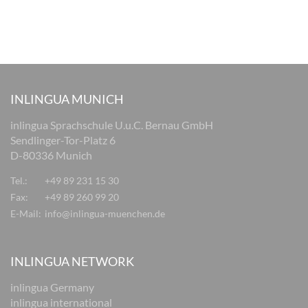
INLINGUA MUNICH
inlingua Sprachschule U.u.C. Bernau GmbH
Sendlinger-Tor-Platz 6
D-80336 Munich
Tel.:
+49 89 231 15 30
Fax:
+49 89 260 99 20
E-Mail:
info@inlingua-muenchen.de
INLINGUA NETWORK
inlingua Germany
inlingua international