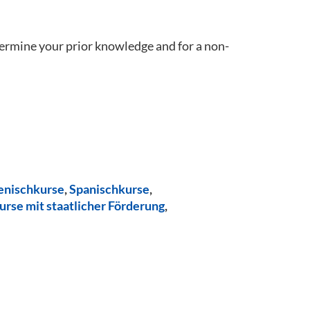
termine your prior knowledge and for a non-
ienischkurse
,
Spanischkurse
,
urse mit staatlicher Förderung
,