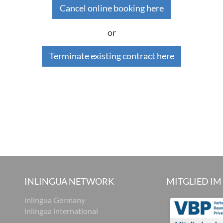
Cancel online booking here
or
Terminate existing contract here
INLINGUA NETWORK
MITGLIED IM
inlingua Germany
inlingua international