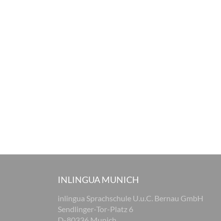
INLINGUA MUNICH
inlingua Sprachschule U.u.C. Bernau GmbH
Sendlinger-Tor-Platz 6
D-80336 Munich