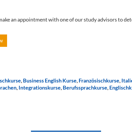
e make an appointment with one of our study advisors to de
ow
ischkurse
,
Business English Kurse
,
Französischkurse
,
Ital
prachen
,
Integrationskurse
,
Berufssprachkurse
,
Englischk