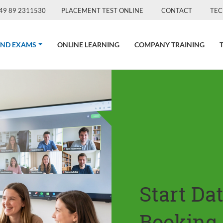
49 89 2311530
PLACEMENT TEST ONLINE
CONTACT
TEC
(CURRENT)
AND EXAMS
ONLINE LEARNING
COMPANY TRAINING
Start Da
Booking