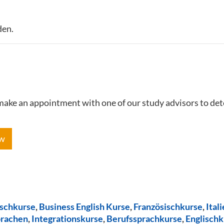
den.
e make an appointment with one of our study advisors to de
ow
ischkurse
,
Business English Kurse
,
Französischkurse
,
Ital
prachen
,
Integrationskurse
,
Berufssprachkurse
,
Englischk