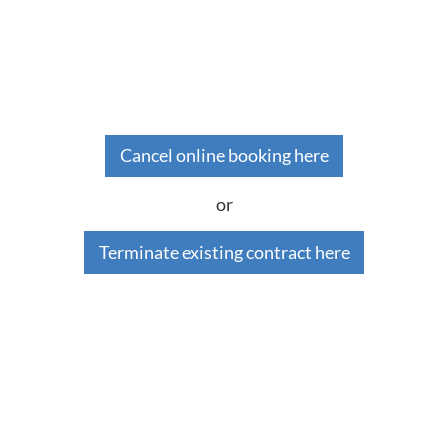
Cancel online booking here
or
Terminate existing contract here