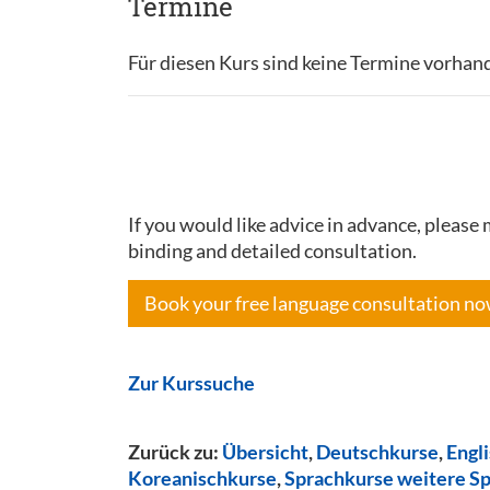
Termine
Für diesen Kurs sind keine Termine vorhan
If you would like advice in advance, pleas
binding and detailed consultation.
Book your free language consultation n
Zur Kurssuche
Zurück zu:
Übersicht
,
Deutschkurse
,
Engl
Koreanischkurse
,
Sprachkurse weitere S