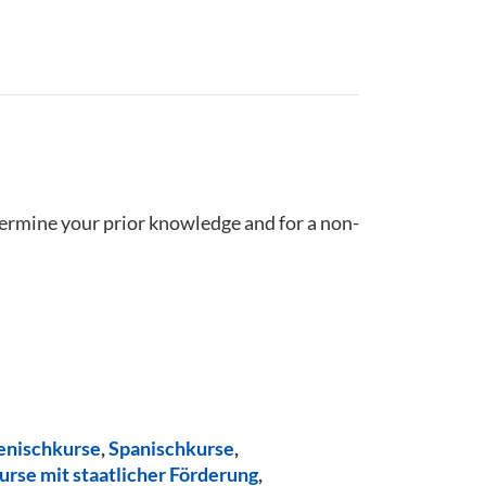
termine your prior knowledge and for a non-
ienischkurse
,
Spanischkurse
,
urse mit staatlicher Förderung
,