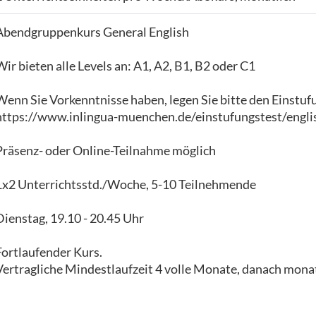
Abendgruppenkurs General English
Wir bieten alle Levels an: A1, A2, B1, B2 oder C1
Wenn Sie Vorkenntnisse haben, legen Sie bitte den Einstuf
https://www.inlingua-muenchen.de/einstufungstest/engli
Präsenz- oder Online-Teilnahme möglich
1x2 Unterrichtsstd./Woche, 5-10 Teilnehmende
Dienstag, 19.10 - 20.45 Uhr
Fortlaufender Kurs.
Vertragliche Mindestlaufzeit 4 volle Monate, danach monat