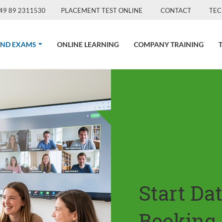
49 89 2311530
PLACEMENT TEST ONLINE
CONTACT
TEC
(CURRENT)
AND EXAMS
ONLINE LEARNING
COMPANY TRAINING
Start Da
Booking