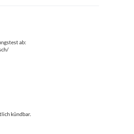
ungstest ab:
sch/
lich kündbar.