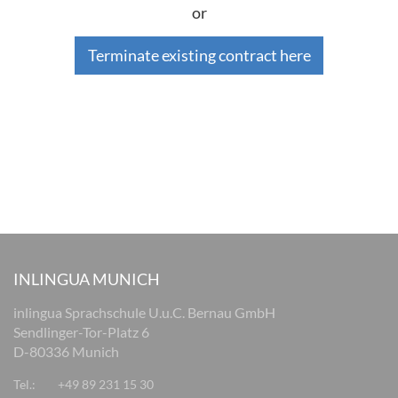
or
Terminate existing contract here
INLINGUA MUNICH
inlingua Sprachschule U.u.C. Bernau GmbH
Sendlinger-Tor-Platz 6
D-80336 Munich
Tel.:
+49 89 231 15 30