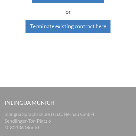
or
Terminate existing contract here
INLINGUA MUNICH
inlingua Sprachschule U.u.C. Bernau GmbH
Sendlinger-Tor-Platz 6
D-80336 Munich