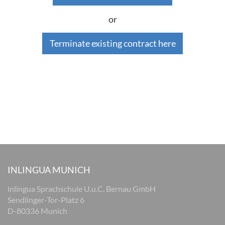
or
Terminate existing contract here
INLINGUA MUNICH
inlingua Sprachschule U.u.C. Bernau GmbH
Sendlinger-Tor-Platz 6
D-80336 Munich