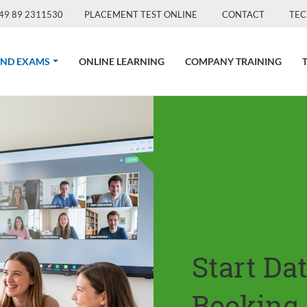
49 89 2311530
PLACEMENT TEST ONLINE
CONTACT
TEC
(CURRENT)
AND EXAMS
ONLINE LEARNING
COMPANY TRAINING
Start Da
Booking