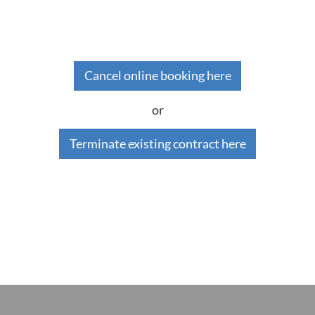
Cancel online booking here
or
Terminate existing contract here