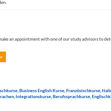
den.
e make an appointment with one of our study advisors to de
ow
ischkurse
,
Business English Kurse
,
Französischkurse
,
Ital
prachen
,
Integrationskurse
,
Berufssprachkurse
,
Englischk