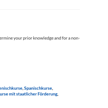
termine your prior knowledge and for a non-
ienischkurse
,
Spanischkurse
,
urse mit staatlicher Förderung
,