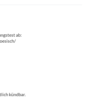
ungstest ab:
oesisch/
lich kündbar.