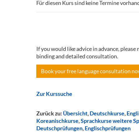
Für diesen Kurs sind keine Termine vorhan
If you would like advice in advance, pleas
binding and detailed consultation.
Book your free language consultation n
Zur Kurssuche
Zurück zu:
Übersicht
,
Deutschkurse
,
Engl
Koreanischkurse
,
Sprachkurse weitere S
Deutschprüfungen
,
Englischprüfungen