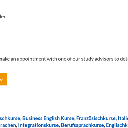
den.
e make an appointment with one of our study advisors to de
ow
ischkurse
,
Business English Kurse
,
Französischkurse
,
Ital
prachen
,
Integrationskurse
,
Berufssprachkurse
,
Englischk