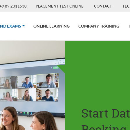
49 89 2311530
PLACEMENT TEST ONLINE
CONTACT
TEC
(CURRENT)
AND EXAMS
ONLINE LEARNING
COMPANY TRAINING
Start Da
Booking