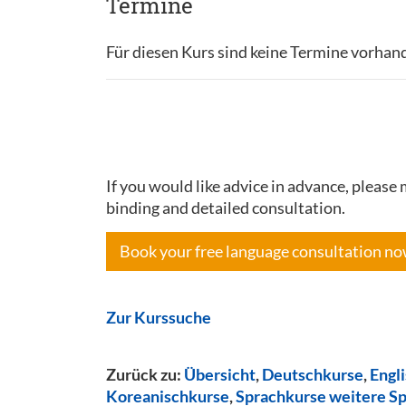
Termine
Für diesen Kurs sind keine Termine vorhan
If you would like advice in advance, pleas
binding and detailed consultation.
Book your free language consultation n
Zur Kurssuche
Zurück zu:
Übersicht
,
Deutschkurse
,
Engl
Koreanischkurse
,
Sprachkurse weitere S