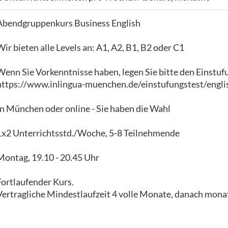
Abendgruppenkurs Business English
Wir bieten alle Levels an: A1, A2, B1, B2 oder C1
Wenn Sie Vorkenntnisse haben, legen Sie bitte den Einstuf
https://www.inlingua-muenchen.de/einstufungstest/engli
In München oder online - Sie haben die Wahl
1x2 Unterrichtsstd./Woche, 5-8 Teilnehmende
Montag, 19.10 - 20.45 Uhr
Fortlaufender Kurs.
Vertragliche Mindestlaufzeit 4 volle Monate, danach monat