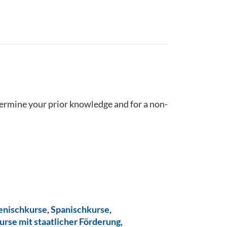
termine your prior knowledge and for a non-
ienischkurse
,
Spanischkurse
,
urse mit staatlicher Förderung
,