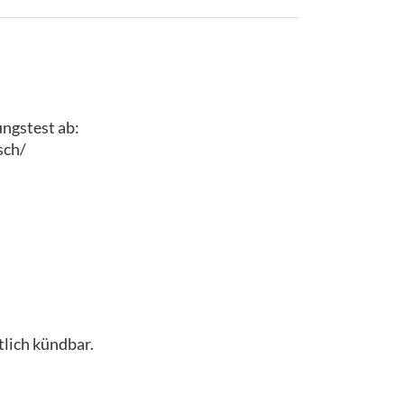
ungstest ab:
sch/
lich kündbar.