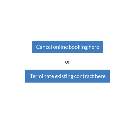
Cancel online booking here
or
Terminate existing contract here