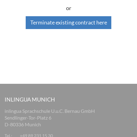
or
Terminate existing contract here
INLINGUA MUNICH
inlingua Sprachschule U.u.C. Bernau GmbH
Sendlinger-Tor-Platz 6
D-80336 Munich
Tel.:
+49 89 231 15 30