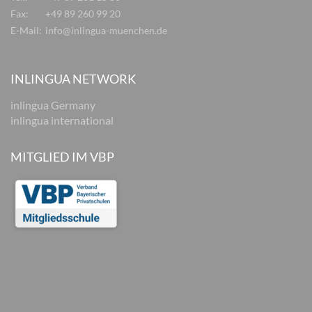
Fax:
+49 89 260 99 20
E-Mail:
info@inlingua-muenchen.de
INLINGUA NETWORK
inlingua Germany
inlingua international
MITGLIED IM VBP