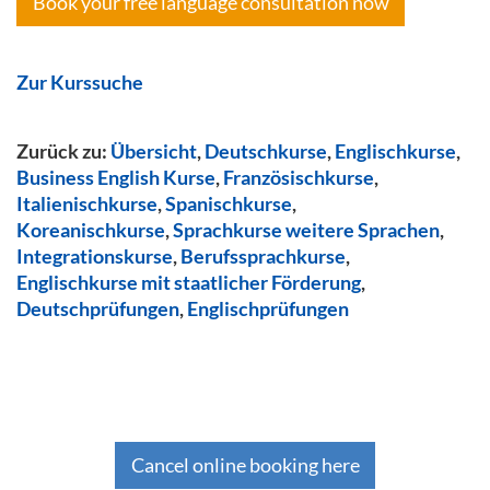
Book your free language consultation now
Zur Kurssuche
Zurück zu:
Übersicht
,
Deutschkurse
,
Englischkurse
,
Business English Kurse
,
Französischkurse
,
Italienischkurse
,
Spanischkurse
,
Koreanischkurse
,
Sprachkurse weitere Sprachen
,
Integrationskurse
,
Berufssprachkurse
,
Englischkurse mit staatlicher Förderung
,
Deutschprüfungen
,
Englischprüfungen
Cancel online booking here