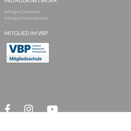
INLINGUA NETWORK
inlingua Germany
inlingua international
MITGLIED IM VBP
© 2026 inlingua München