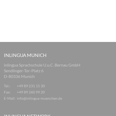
INLINGUA MUNICH
inlingua Sprachschule U.u.C. Bernau GmbH
Sendlinger-Tor-Platz 6
D-80336 Munich
Tel.:
+49 89 231 15 30
Fax:
+49 89 260 99 20
E-Mail:
info@inlingua-muenchen.de