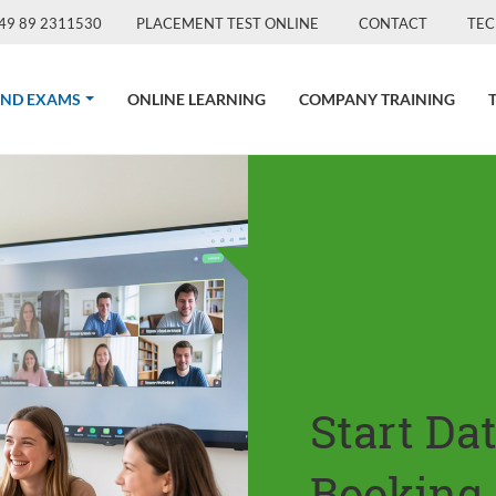
49 89 2311530
PLACEMENT TEST ONLINE
CONTACT
TEC
(CURRENT)
AND EXAMS
ONLINE LEARNING
COMPANY TRAINING
Start Da
Booking