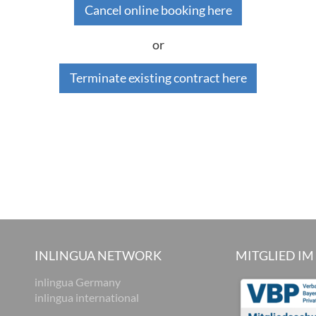
Cancel online booking here
or
Terminate existing contract here
INLINGUA NETWORK
MITGLIED IM
inlingua Germany
inlingua international