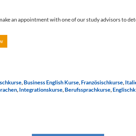
e make an appointment with one of our study advisors to de
ow
ischkurse
,
Business English Kurse
,
Französischkurse
,
Ital
prachen
,
Integrationskurse
,
Berufssprachkurse
,
Englischk