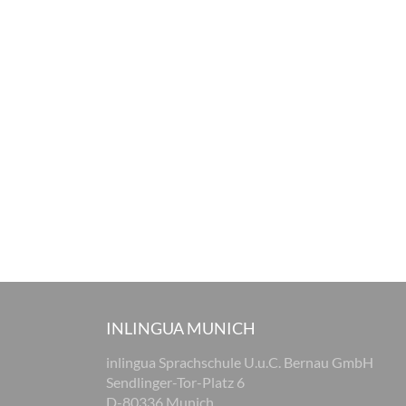
INLINGUA MUNICH
inlingua Sprachschule U.u.C. Bernau GmbH
Sendlinger-Tor-Platz 6
D-80336 Munich