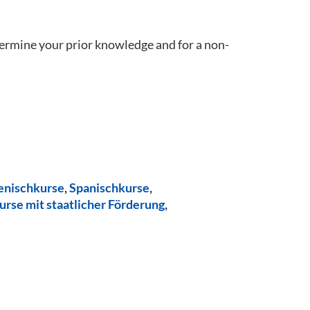
termine your prior knowledge and for a non-
ienischkurse
,
Spanischkurse
,
urse mit staatlicher Förderung
,