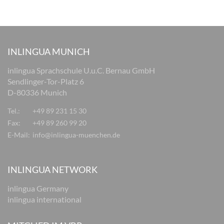
INLINGUA MUNICH
inlingua Sprachschule U.u.C. Bernau GmbH
Sendlinger-Tor-Platz 6
D-80336 Munich
Tel.:
+49 89 231 15 30
Fax:
+49 89 260 99 20
E-Mail:
info@inlingua-muenchen.de
INLINGUA NETWORK
inlingua Germany
inlingua international