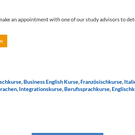
e make an appointment with one of our study advisors to de
ow
ischkurse
,
Business English Kurse
,
Französischkurse
,
Ital
prachen
,
Integrationskurse
,
Berufssprachkurse
,
Englischk