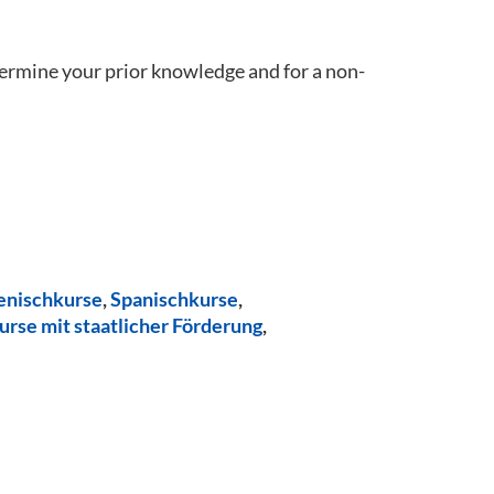
termine your prior knowledge and for a non-
ienischkurse
,
Spanischkurse
,
urse mit staatlicher Förderung
,