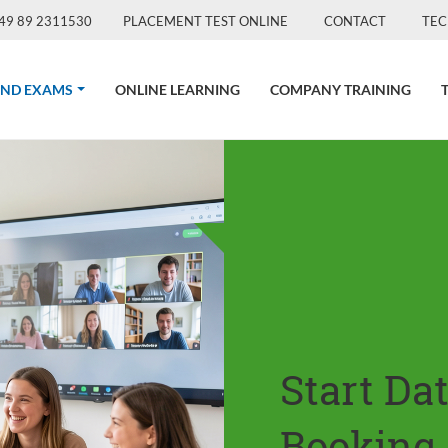
49 89 2311530
PLACEMENT TEST ONLINE
CONTACT
TEC
(CURRENT)
AND EXAMS
ONLINE LEARNING
COMPANY TRAINING
Start Da
Booking