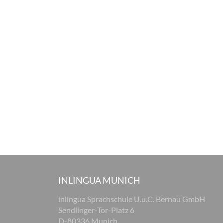
INLINGUA MUNICH
inlingua Sprachschule U.u.C. Bernau GmbH
Sendlinger-Tor-Platz 6
D-80336 Munich