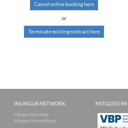
Cancel online booking here
or
Terminate existing contract here
INLINGUA NETWORK
MITGLIED IM
inlingua Germany
inlingua international