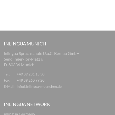
INLINGUA MUNICH
inlingua Sprachschule U.u.C. Bernau GmbH
Sendlinger-Tor-Platz 6
D-80336 Munich
Tel.:
+49 89 231 15 30
Fax:
+49 89 260 99 20
E-Mail:
info@inlingua-muenchen.de
INLINGUA NETWORK
inlingua Germany