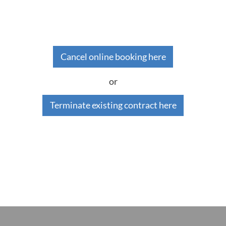
Cancel online booking here
or
Terminate existing contract here