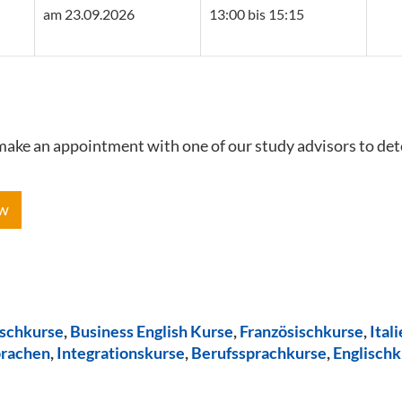
am 23.09.2026
13:00 bis 15:15
e make an appointment with one of our study advisors to de
ow
ischkurse
,
Business English Kurse
,
Französischkurse
,
Ital
prachen
,
Integrationskurse
,
Berufssprachkurse
,
Englischk