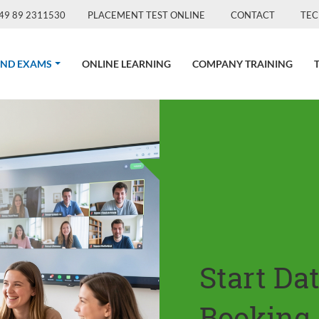
49 89 2311530
PLACEMENT TEST ONLINE
CONTACT
TEC
(CURRENT)
AND EXAMS
ONLINE LEARNING
COMPANY TRAINING
Start Da
Booking