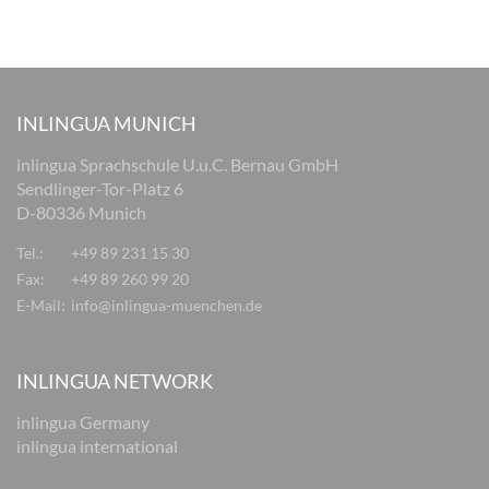
INLINGUA MUNICH
inlingua Sprachschule U.u.C. Bernau GmbH
Sendlinger-Tor-Platz 6
D-80336 Munich
Tel.:
+49 89 231 15 30
Fax:
+49 89 260 99 20
E-Mail:
info@inlingua-muenchen.de
INLINGUA NETWORK
inlingua Germany
inlingua international