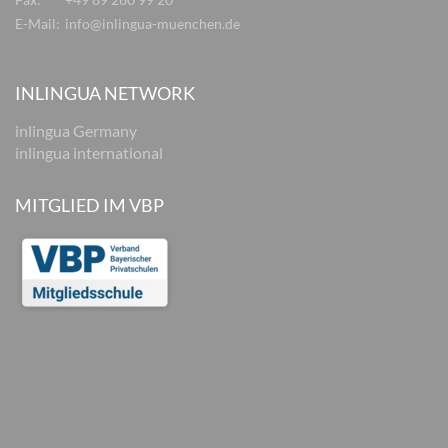
E-Mail:
info@inlingua-muenchen.de
INLINGUA NETWORK
inlingua Germany
inlingua international
MITGLIED IM VBP