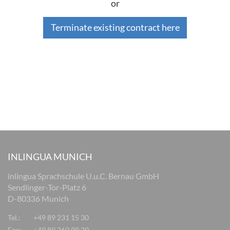
or
Terminate existing contract here
INLINGUA MUNICH
inlingua Sprachschule U.u.C. Bernau GmbH
Sendlinger-Tor-Platz 6
D-80336 Munich
Tel.:
+49 89 231 15 30
Fax:
+49 89 260 99 20