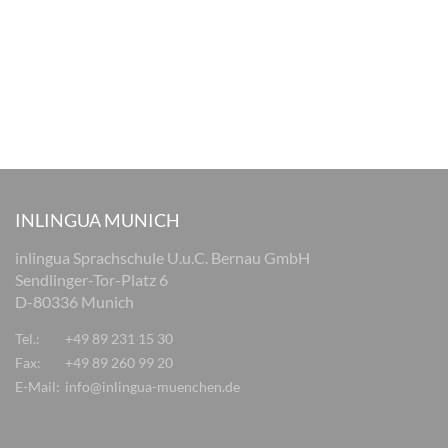
INLINGUA MUNICH
inlingua Sprachschule U.u.C. Bernau GmbH
Sendlinger-Tor-Platz 6
D-80336 Munich
Tel.:
+49 89 231 15 30
Fax:
+49 89 260 99 20
E-Mail:
info@inlingua-muenchen.de