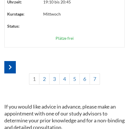
Uhrzeit:
19:10 bis 20:45
Kurstage:
Mittwoch
Status:
Plätze frei
1
2
3
4
5
6
7
If you would like advice in advance, please make an
appointment with one of our study advisors to
determine your prior knowledge and for a non-binding
and detailed consultation.