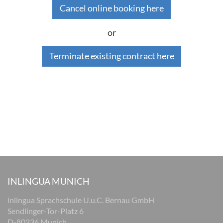
Cancel online booking here
or
Terminate existing contract here
INLINGUA MUNICH
inlingua Sprachschule U.u.C. Bernau GmbH
Sendlinger-Tor-Platz 6
D-80336 Munich